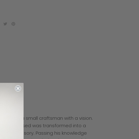
arted with a small craftsman with a vision.
eather he used was transformed into a
ing accessory. Passing his knowledge