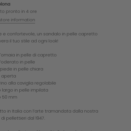
elona
ito pronto in 4 ore
store information
e e confortevole, un sandalo in pelle capretto
era il tuo stile ad ogni look!
Tomaia in pelle di capretto
Foderato in pelle
piede in pelle chiara
 aperta
ino alla caviglia regolabile
largo in pelle impilata
o 50 mm
to in Italia con l’arte tramandata dalla nostra
di pellettieri dal 1947.