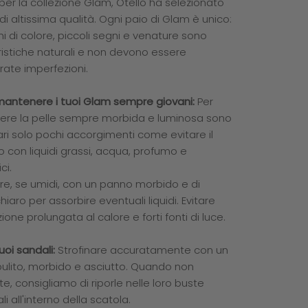
per la collezione Glam, Otello ha selezionato
di altissima qualità. Ogni paio di Glam è unico:
ni di colore, piccoli segni e venature sono
ristiche naturali e non devono essere
rate imperfezioni.
ntenere i tuoi Glam sempre giovani:
Per
re la pelle sempre morbida e luminosa sono
ri solo pochi accorgimenti come evitare il
 con liquidi grassi, acqua, profumo e
ci.
re, se umidi, con un panno morbido e di
hiaro per assorbire eventuali liquidi. Evitare
zione prolungata al calore e forti fonti di luce.
tuoi sandali:
Strofinare accuratamente con un
ulito, morbido e asciutto. Quando non
e, consigliamo di riporle nelle loro buste
li all'interno della scatola.