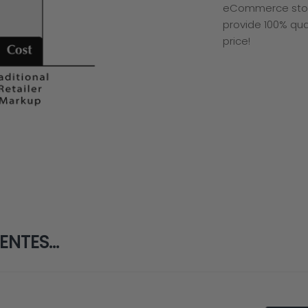
eCommerce stores
provide 100% qua
price!
NTES...