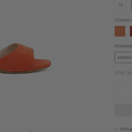
36
Colore:
pumpki
r
Material
kidski
Only 1 p
Picku