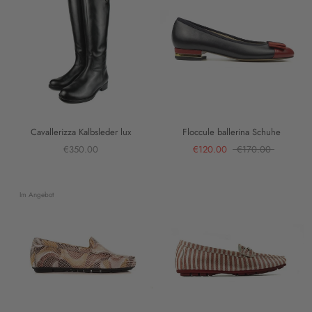
Cavallerizza Kalbsleder lux
Floccule ballerina Schuhe
€350.00
€120.00
€170.00
Im Angebot