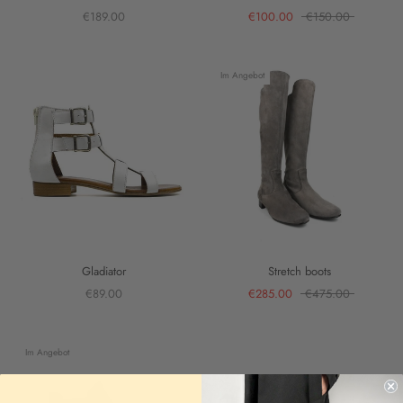
€189.00
€100.00
€150.00
Im Angebot
Gladiator
Stretch boots
€89.00
€285.00
€475.00
Im Angebot