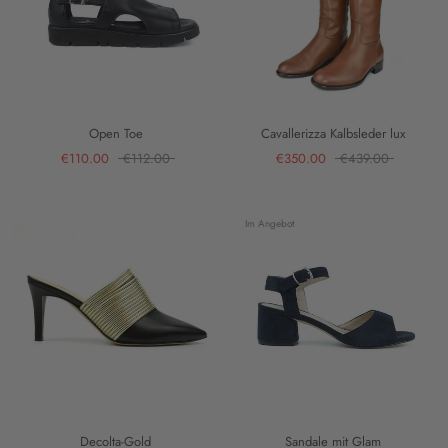
Open Toe
Cavallerizza Kalbsleder lux
€110.00
€112.00
€350.00
€439.00
Im Angebot
Decolta-Gold
Sandale mit Glam