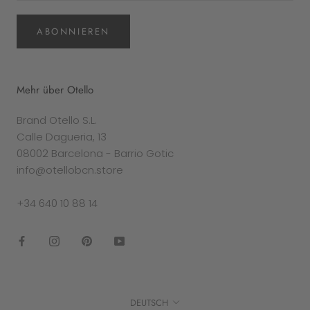
ABONNIEREN
Mehr über Otello
Brand Otello S.L.
Calle Dagueria, 13
08002 Barcelona - Barrio Gotic
info@otellobcn.store
+34 640 10 88 14
Sprache
DEUTSCH