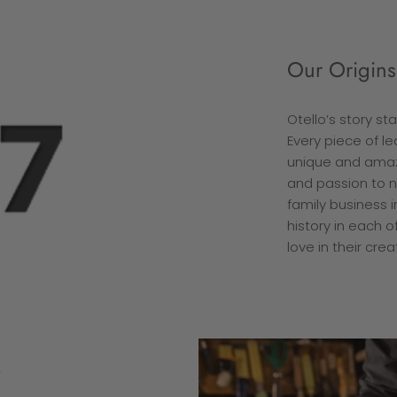
Our Origins
Otello’s story st
Every piece of l
unique and amaz
and passion to n
family business i
history in each 
love in their crea
y