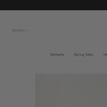
Direkt
zum
Inhalt
Sprache
DEUTSCH
Startseite
Spring Sales
Ve
Startseite
Spring Sales
Ve