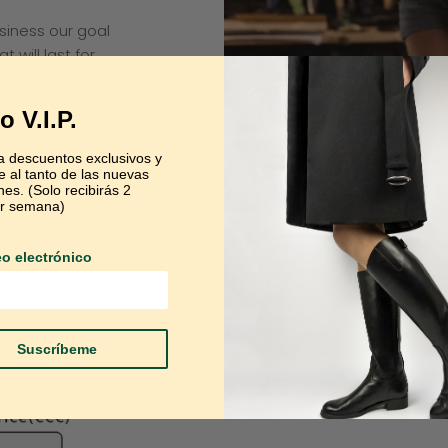
siness our goal
 will last for
but our goal has
 of only the
o V.I.P.
 descuentos exclusivos y
originality above
 al tanto de las nuevas
nes. (Solo recibirás 2
ly planned and
or semana)
ail to make sure
eo electrónico
Suscríbeme