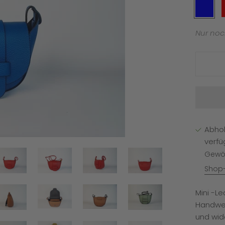
Blue
Nur noc
Abho
verfü
Gewöh
Shop-
Mini -L
Handwer
und wid