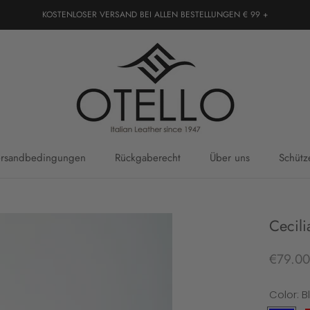
KOSTENLOSER VERSAND BEI ALLEN BESTELLUNGEN € 99 +
rsandbedingungen
Rückgaberecht
Über uns
Schütz
rsandbedingungen
Rückgaberecht
Über uns
Schütz
Cecili
€79.00
Color:
B