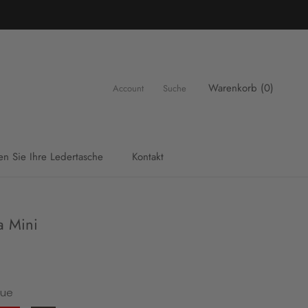
Warenkorb (
0
)
Account
Suche
en Sie Ihre Ledertasche
Kontakt
en Sie Ihre Ledertasche
Kontakt
a Mini
lue