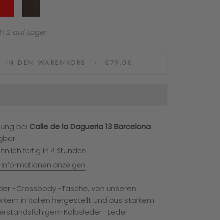
Red
Leather
Pastel
Pastel
green
pink
h 2 auf Lager
IN DEN WARENKORB
€79.00
lung bei
Calle de la Dagueria 13 Barcelona
gbar
nlich fertig in 4 Stunden
Informationen anzeigen
eder -Crossbody -Tasche, von unseren
kern in Italien hergestellt und aus starkem
erstandsfähigem Kalbsleder -Leder