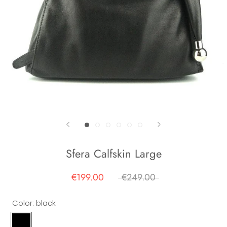
Sfera Calfskin Large
€199.00
€249.00
Color:
black
black