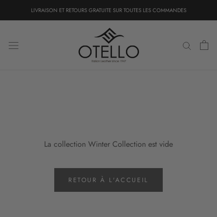
Aller
LIVRAISON ET RETOURS GRATUITE SUR TOUTES LES COMMANDES
au
contenu
La collection Winter Collection est vide
RETOUR À L'ACCUEIL