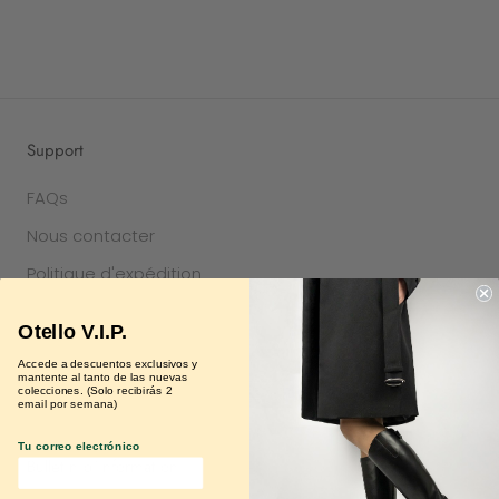
Support
FAQs
Nous contacter
Politique d'expédition
Politique de remboursement
Otello V.I.P.
Politique de confidentialité
Accede a descuentos exclusivos y
mantente al tanto de las nuevas
Conditions de service
colecciones. (Solo recibirás 2
email por semana)
Tu correo electrónico
Bulletin d'information