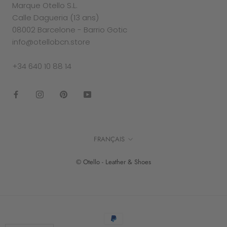
Marque Otello S.L.
Calle Dagueria (13 ans)
08002 Barcelone - Barrio Gotic
info@otellobcn.store
+34 640 10 88 14
Langue
FRANÇAIS
© Otello - Leather & Shoes