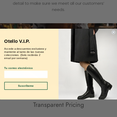
detail to make sure we meet all our customers’
needs.
Otello V.I.P.
Accede a descuentos exclusivos y
mantente al tanto de las nuevas
colecciones. (Solo recibirás 2
email por semana)
Tu correo electrónico
Suscríbeme
Transparent Pricing